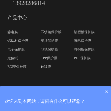
13928286814
产品中心
静电膜
不锈钢保护膜
铝塑板保护膜
铝型材保护膜
家具保护膜
家电保护膜
电子保护膜
地毯保护膜
彩钢板保护膜
定位纸
CPP保护膜
PET保护膜
BOPP保护膜
转移膜
×
欢迎来到本网站，请问有什么可以帮您？
版权所有(C) 广东华丽宝实业有限公司 本站由易思信网页设计工作室网站建设技
术开发 粤ICP备12041658号-3